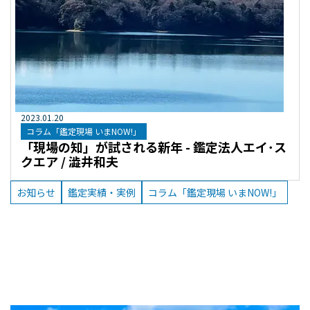
2023
.
01
.
20
コラム「鑑定現場 いまNOW!」
「現場の知」が試される新年 - 鑑定法人エイ･ス
クエア / 澁井和夫
お知らせ
鑑定実績・実例
コラム「鑑定現場 いまNOW!」