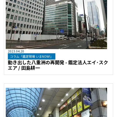
2023
.
04
.
20
コラム「鑑定現場 いまNOW!」
動き出した八重洲の再開発 - 鑑定法人エイ･スク
エア / 田島耕一