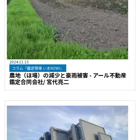
2024
.
11
.
15
コラム「鑑定現場 いまNOW!」
農地（ほ場）の減少と豪雨被害 - アール不動産
鑑定合同会社/ 宮代亮二