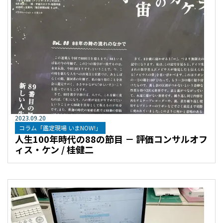
2023
.
09
.
20
コラム「鑑定現場 いまNOW!」
人生100年時代の88の節目 － 評価コンサルオフ
ィス・ケン / 桂健二