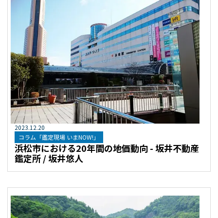
2023
.
12
.
20
コラム「鑑定現場 いまNOW!」
浜松市における20年間の地価動向 - 坂井不動産
鑑定所 / 坂井悠人