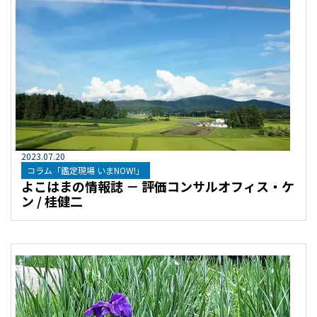
2023
.
07
.
20
コラム「鑑定現場 いまNOW!」
よこはまの情報誌 － 評価コンサルオフィス・ケ
ン / 桂健二