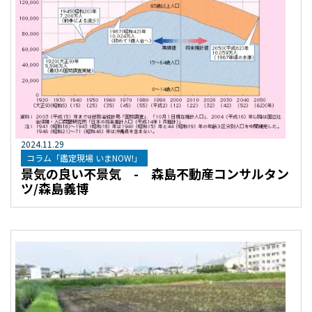
2024
.
11
.
29
コラム「鑑定現場 いまNOW!」
景気の良い不景気 - 森島不動産コンサルタン
ツ/森島義博