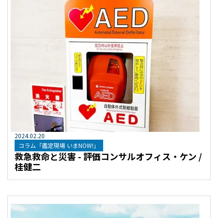
2024
.
02
.
20
コラム「鑑定現場 いまNOW!」
救急救命と災害 - 評価コンサルオフィス・ケン /
桂健二