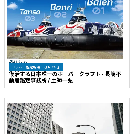
2023
.
05
.
20
コラム「鑑定現場 いまNOW!」
復活する日本唯一のホーバークラフト - 長嶋不
動産鑑定事務所 / 土師一弘