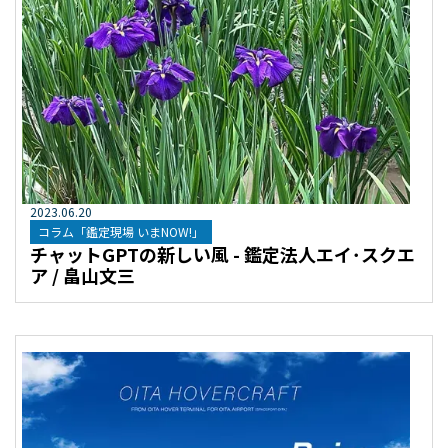
2023
.
06
.
20
コラム「鑑定現場 いまNOW!」
チャットGPTの新しい風 - 鑑定法人エイ･スクエ
ア / 畠山文三