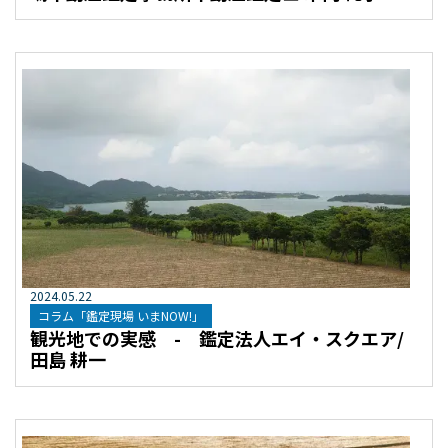
2024
.
05
.
22
コラム「鑑定現場 いまNOW!」
観光地での実感 - 鑑定法人エイ・スクエア/
田島 耕一