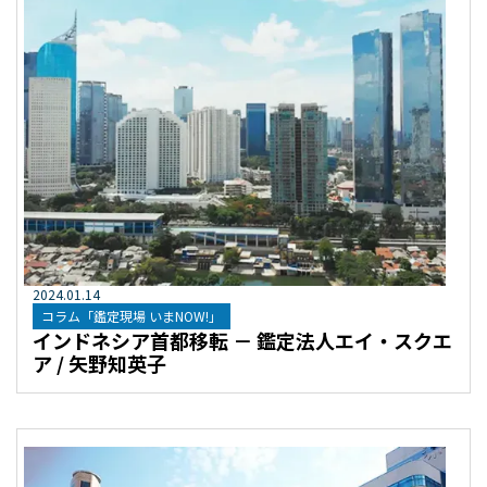
2024
.
01
.
14
コラム「鑑定現場 いまNOW!」
インドネシア首都移転 － 鑑定法人エイ・スクエ
ア / 矢野知英子