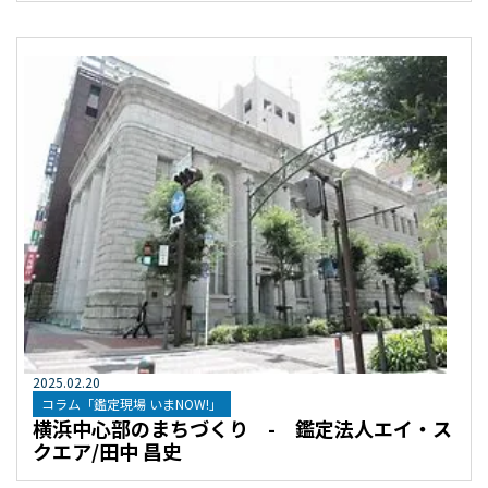
2025
.
02
.
20
コラム「鑑定現場 いまNOW!」
横浜中心部のまちづくり - 鑑定法人エイ・ス
クエア/田中 昌史