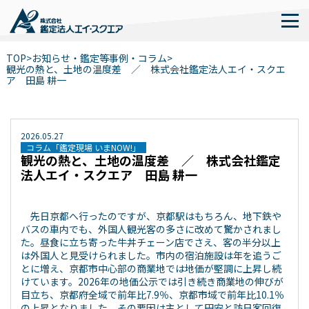
TOP
>
お知らせ・鑑定等事例・コラム
>
観光の熱と、土地の温度差 ／ 株式会社鑑定法人エイ・スクエ
ア 田島 耕一
2026
.
05
.
27
コラム「鑑定現場 いまNOW!」
観光の熱と、土地の温度差 ／ 株式会社鑑定
法人エイ・スクエア 田島 耕一
先日京都へ行ったのですが、京都駅はもちろん、地下鉄や
バスの車内でも、外国人観光客の多さに改めて驚かされまし
た。昼食に立ち寄った牛丼チェーン店でさえ、客の半分以上
は外国人と見受けられました。市内の宿泊施設は年を追うご
とに増え、京都市中心部の商業地では地価が堅調に上昇し続
けています。2026年の地価公示では引き続き商業地の伸びが
目立ち、京都府全域で前年比7.9％、京都市域で前年比10.1％
の上昇となりました。その要因は主として円安と訪日客回復