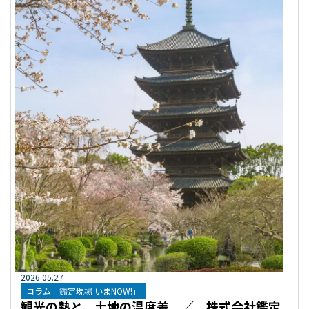
2026
.
05
.
27
コラム「鑑定現場 いまNOW!」
観光の熱と、土地の温度差 ／ 株式会社鑑定