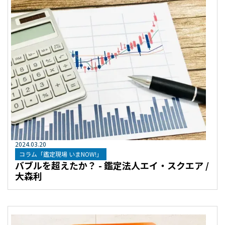
2024
.
03
.
20
コラム「鑑定現場 いまNOW!」
バブルを超えたか？ - 鑑定法人エイ・スクエア /
大森利