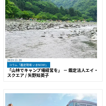
2023
.
11
.
20
コラム「鑑定現場 いまNOW!」
「山林でキャンプ場経営を」 － 鑑定法人エイ・
スクエア / 矢野知英子