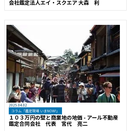
会社鑑定法人エイ・スクエア 大森 利
2025
.
04
.
02
コラム「鑑定現場 いまNOW!」
１０３万円の壁と商業地の地価 - アール不動産
鑑定合同会社 代表 宮代 亮二