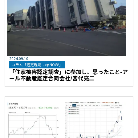
2024
.
09
.
10
コラム「鑑定現場 いまNOW!」
「住家被害認定調査」に参加し、思ったこと-ア
ール不動産鑑定合同会社/宮代亮二