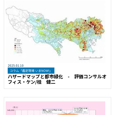
2025
.
01
.
10
コラム「鑑定現場 いまNOW!」
ハザードマップと都市緑化 - 評価コンサルオ
フィス・ケン/桂 健二