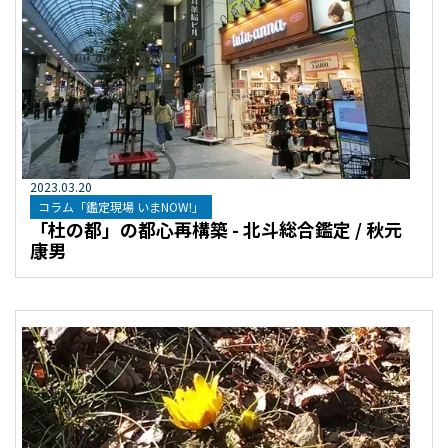
2023
.
03
.
20
コラム「鑑定現場 いまNOW!」
「杜の都」の都心再構築 - 北斗総合鑑定 / 秋元
康男