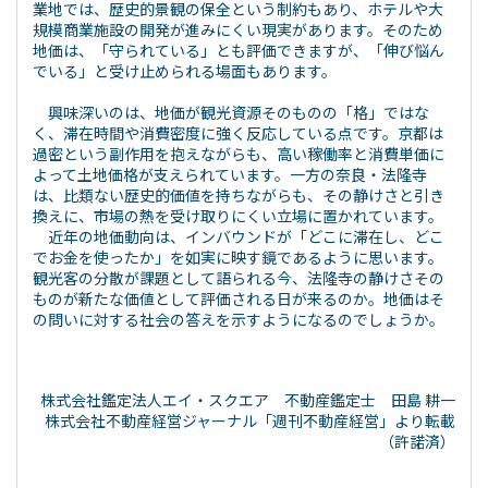
業地では、歴史的景観の保全という制約もあり、ホテルや大
規模商業施設の開発が進みにくい現実があります。そのため
地価は、「守られている」とも評価できますが、「伸び悩ん
でいる」と受け止められる場面もあります。
興味深いのは、地価が観光資源そのものの「格」ではな
く、滞在時間や消費密度に強く反応している点です。京都は
過密という副作用を抱えながらも、高い稼働率と消費単価に
よって土地価格が支えられています。一方の奈良・法隆寺
は、比類ない歴史的価値を持ちながらも、その静けさと引き
換えに、市場の熱を受け取りにくい立場に置かれています。
近年の地価動向は、インバウンドが「どこに滞在し、どこ
でお金を使ったか」を如実に映す鏡であるように思います。
観光客の分散が課題として語られる今、法隆寺の静けさその
ものが新たな価値として評価される日が来るのか。地価はそ
の問いに対する社会の答えを示すようになるのでしょうか。
‍株式会社鑑定法人エイ・スクエア 不動産鑑定士 田島 耕一
‍株式会社不動産経営ジャーナル「週刊不動産経営」より転載
（許諾済）