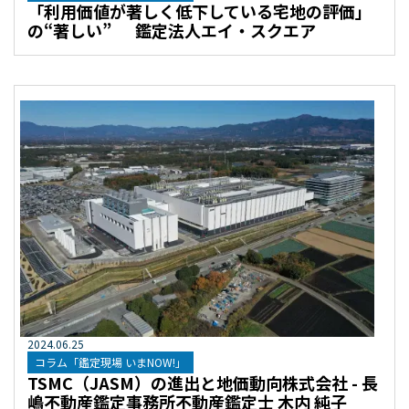
「利用価値が著しく低下している宅地の評価」
の“著しい” 鑑定法人エイ・スクエア
2024
.
06
.
25
コラム「鑑定現場 いまNOW!」
TSMC（JASM）の進出と地価動向株式会社 - 長
嶋不動産鑑定事務所不動産鑑定士 木内 純子