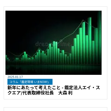
2025
.
01
.
17
コラム「鑑定現場 いまNOW!」
新年にあたって考えたこと - 鑑定法人エイ・ス
クエア/代表取締役社長 大森 利