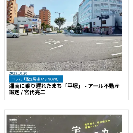
2023
.
10
.
20
コラム「鑑定現場 いまNOW!」
湘南に乗り遅れたまち「平塚」 - アール不動産
鑑定 / 宮代亮二