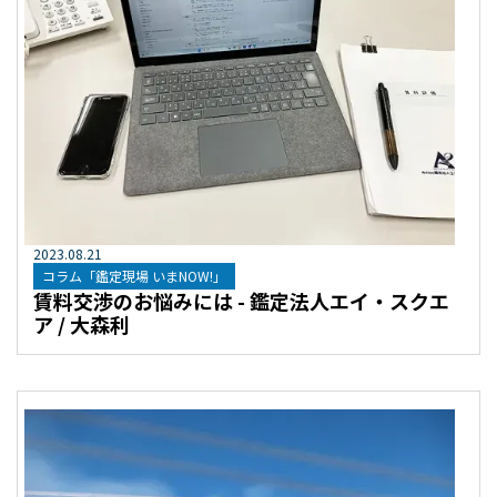
2023
.
08
.
21
コラム「鑑定現場 いまNOW!」
賃料交渉のお悩みには - 鑑定法人エイ・スクエ
ア / 大森利