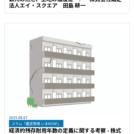
法人エイ・スクエア 田島 耕一
2025
.
08
.
07
コラム「鑑定現場 いまNOW!」
経済的残存耐用年数の定義に関する考察 - 株式