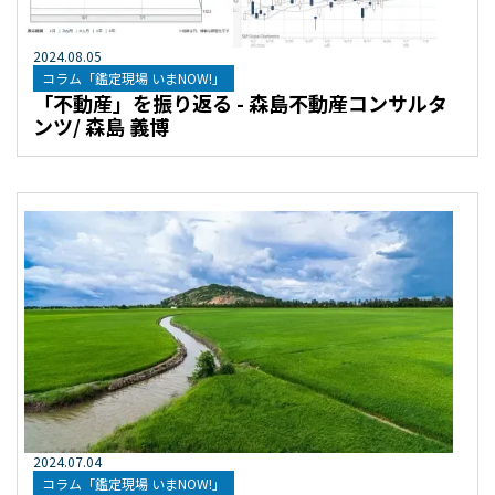
2024
.
08
.
05
コラム「鑑定現場 いまNOW!」
「不動産」を振り返る - 森島不動産コンサルタ
ンツ/ 森島 義博
2024
.
07
.
04
コラム「鑑定現場 いまNOW!」