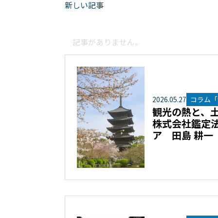
新しい記事
記事がありません。
2026
.
05
.
27
コラム「
観光の熱と、
株式会社鑑定
ア 田島 耕一