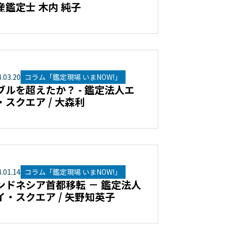
産鑑定士 木内 純子
4
.
03
.
20
コラム「鑑定現場 いまNOW!」
ブルを超えたか？ - 鑑定法人エ
・スクエア / 大森利
4
.
01
.
14
コラム「鑑定現場 いまNOW!」
ンドネシア首都移転 － 鑑定法人
イ・スクエア / 矢野知英子