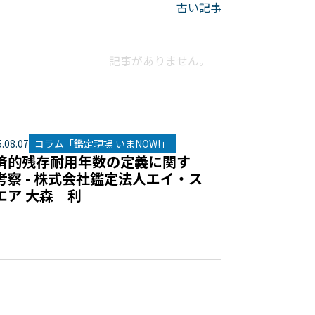
古い記事
記事がありません。
5
.
08
.
07
コラム「鑑定現場 いまNOW!」
済的残存耐用年数の定義に関す
考察 - 株式会社鑑定法人エイ・ス
エア 大森 利