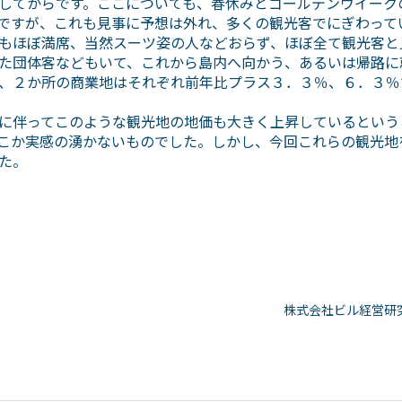
してからです。ここについても、春休みとゴールデンウイーク
ですが、これも見事に予想は外れ、多くの観光客でにぎわって
もほぼ満席、当然スーツ姿の人などおらず、ほぼ全て観光客と
た団体客などもいて、これから島内へ向かう、あるいは帰路に
、２か所の商業地はそれぞれ前年比プラス３．３％、６．３％
に伴ってこのような観光地の地価も大きく上昇しているという
こか実感の湧かないものでした。しかし、今回これらの観光地
た。
株式会社ビル経営研