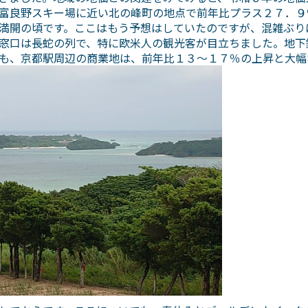
富良野スキー場に近い北の峰町の地点で前年比プラス２７．９
満開の頃です。ここはもう予想はしていたのですが、混雑ぶり
窓口は長蛇の列で、特に欧米人の観光客が目立ちました。地下
も、京都駅周辺の商業地は、前年比１３～１７％の上昇と大幅