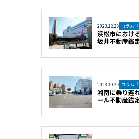
2023
.
12
.
20
コラム「
浜松市における
坂井不動産鑑定
2023
.
10
.
20
コラム「
湘南に乗り遅れ
ール不動産鑑定