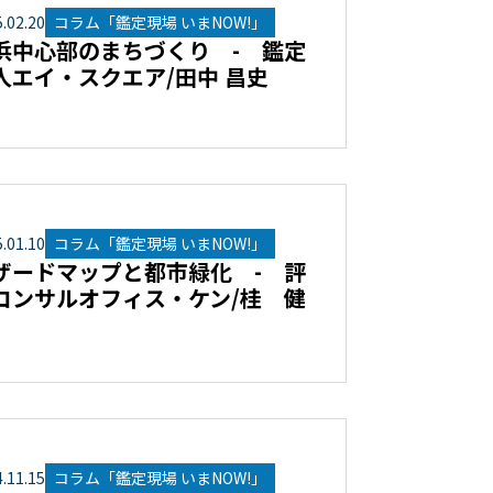
5
.
02
.
20
コラム「鑑定現場 いまNOW!」
浜中心部のまちづくり - 鑑定
人エイ・スクエア/田中 昌史
5
.
01
.
10
コラム「鑑定現場 いまNOW!」
ザードマップと都市緑化 - 評
コンサルオフィス・ケン/桂 健
4
.
11
.
15
コラム「鑑定現場 いまNOW!」