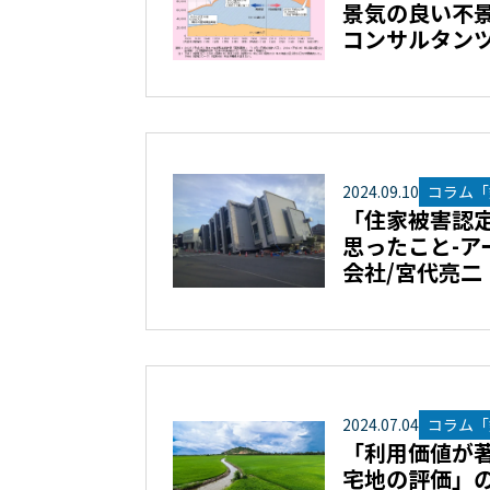
景気の良い不景
コンサルタンツ
2024
.
09
.
10
コラム「
「住家被害認
思ったこと-ア
会社/宮代亮二
2024
.
07
.
04
コラム「
「利用価値が
宅地の評価」