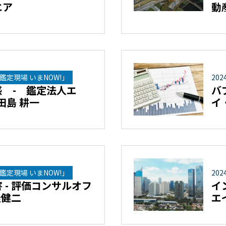
エア
動
鑑定現場 いまNOW!」
202
 - 鑑定法人エ
バ
田島 耕一
イ
鑑定現場 いまNOW!」
202
 - 評価コンサルオフ
イ
桂健二
エ