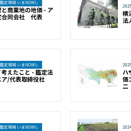
鑑定現場 いまNOW!」
202
と商業地の地価 - ア
横
定合同会社 代表
法
鑑定現場 いまNOW!」
202
考えたこと - 鑑定法
ハ
ア/代表取締役社
価
二
鑑定現場 いまNOW!」
202