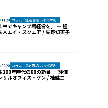
3
.
11
.
20
コラム「鑑定現場 いまNOW!」
山林でキャンプ場経営を」 － 鑑
法人エイ・スクエア / 矢野知英子
3
.
09
.
20
コラム「鑑定現場 いまNOW!」
生100年時代の88の節目 － 評価
ンサルオフィス・ケン / 桂健二