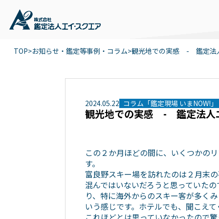
TOP
>
お知らせ・鑑定等事例・コラム
>
観光地での実感 - 鑑定法
2024
.
05
.
22
コラム「鑑定現場 いまNOW!」
観光地での実感 - 鑑定法人
この２か月ほどの間に、いくつかのリ
す。
富良野スキー場を訪れたのは２月末の
混んではいないだろうと思っていたの
り、特に海外からのスキー客が多くみ
いう感じです。ホテルでも、聞こえて
これほどとは思っていなかったので驚