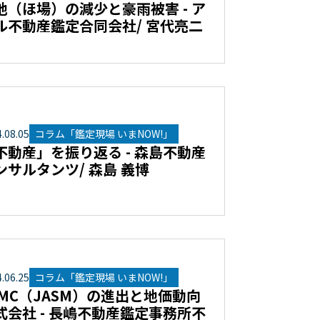
地（ほ場）の減少と豪雨被害 - ア
ル不動産鑑定合同会社/ 宮代亮二
4
.
08
.
05
コラム「鑑定現場 いまNOW!」
不動産」を振り返る - 森島不動産
ンサルタンツ/ 森島 義博
4
.
06
.
25
コラム「鑑定現場 いまNOW!」
SMC（JASM）の進出と地価動向
式会社 - 長嶋不動産鑑定事務所不