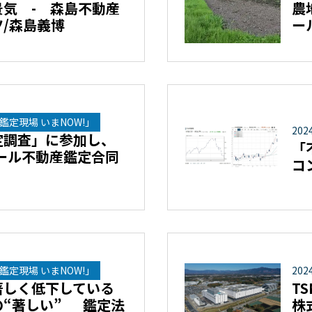
気 - 森島不動産
農
/森島義博
ー
鑑定現場 いまNOW!」
202
定調査」に参加し、
「
ール不動産鑑定合同
コ
鑑定現場 いまNOW!」
202
著しく低下している
T
の“著しい” 鑑定法
株