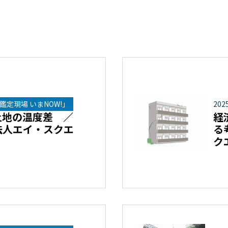
鑑定現場 いまNOW!」
202
土地の温度差 ／
経
法人エイ・スクエ
る
ク