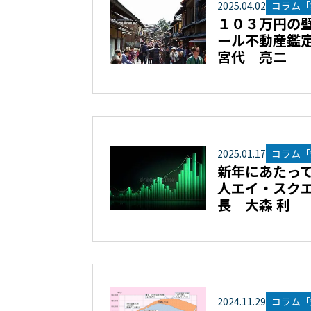
2025
.
04
.
02
コラム「
１０３万円の壁
ール不動産鑑
宮代 亮二
2025
.
01
.
17
コラム「
新年にあたって
人エイ・スクエ
長 大森 利
2024
.
11
.
29
コラム「