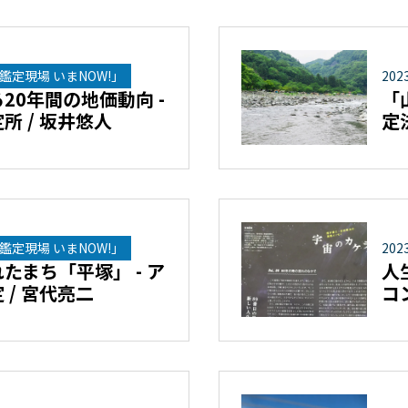
鑑定現場 いまNOW!」
202
20年間の地価動向 -
「
所 / 坂井悠人
定
鑑定現場 いまNOW!」
202
たまち「平塚」 - ア
人
 / 宮代亮二
コ