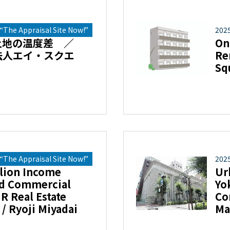
The Appraisal Site Now!”
202
土地の温度差 ／
On
法人エイ・スクエ
Re
Sq
The Appraisal Site Now!”
202
llion Income
Ur
nd Commercial
Yo
 R Real Estate
Co
 / Ryoji Miyadai
Ma