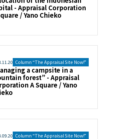
location of the Indonesian
pital - Appraisal Corporation
Square / Yano Chieko
3
.
11
.
20
Column “The Appraisal Site Now!”
anaging a campsite in a
untain forest” - Appraisal
rporation A Square / Yano
ieko
3
.
09
.
20
Column “The Appraisal Site Now!”