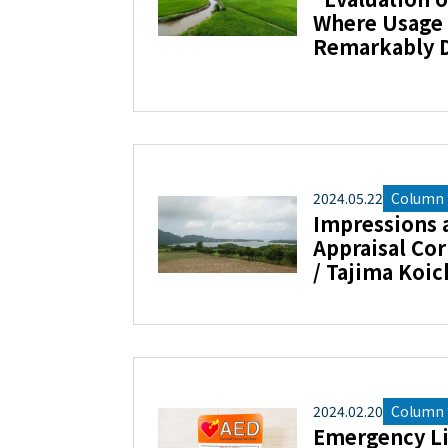
Where Usage 
Remarkably 
2024
.
05
.
22
Column “
Impressions at
Appraisal Cor
/ Tajima Koic
2024
.
02
.
20
Column “
Emergency Li