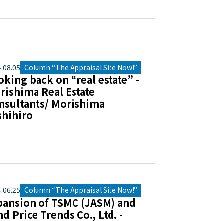
4
.
08
.
05
Column “The Appraisal Site Now!”
oking back on “real estate” -
rishima Real Estate
nsultants/ Morishima
shihiro
4
.
06
.
25
Column “The Appraisal Site Now!”
pansion of TSMC (JASM) and
nd Price Trends Co., Ltd. -