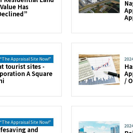
Na
Value Has
Ap
Declined”
Ap
The Appraisal Site Now!”
202
 tourist sites -
Ha
poration A Square
Ap
hi
/ 
The Appraisal Site Now!”
202
fesaving and