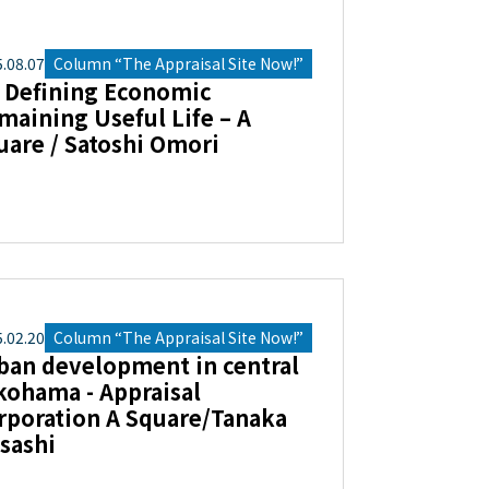
5
.
08
.
07
Column “The Appraisal Site Now!”
 Defining Economic
maining Useful Life – A
uare / Satoshi Omori
5
.
02
.
20
Column “The Appraisal Site Now!”
ban development in central
kohama - Appraisal
rporation A Square/Tanaka
sashi