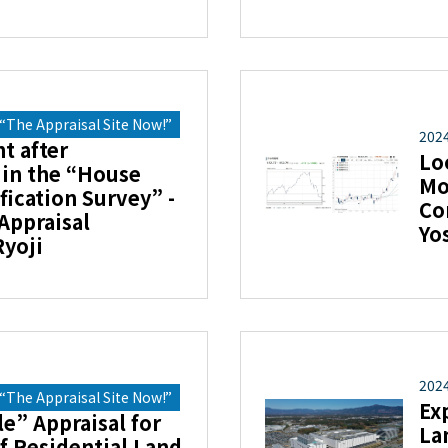
The Appraisal Site Now!”
202
t after
Lo
 in the “House
Mo
ication Survey” -
Co
 Appraisal
Yo
Ryoji
202
The Appraisal Site Now!”
Ex
e” Appraisal for
La
f Residential Land