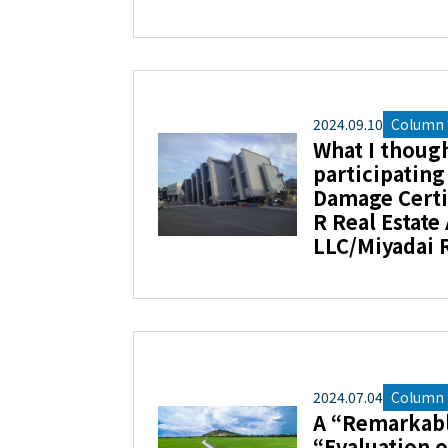
2024
.
09
.
10
Column “
What I though
participating
Damage Certif
R Real Estate
LLC/Miyadai 
2024
.
07
.
04
Column “
A “Remarkabl
“Evaluation o