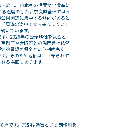
一変し、日本初の世界文化遺産に
する程度でした。奈良県全体ではイ
良公園周辺に集中する傾向があると
ら「周遊の途中で立ち寄りにくい」
が続いています。
。2026年の公示地価を見ると、
、京都府や大阪府との温度差は依然
歴史的景観の保全という制約もあ
ます。そのため地価は、「守られて
られる場面もあります。
る点です。京都は過密という副作用を