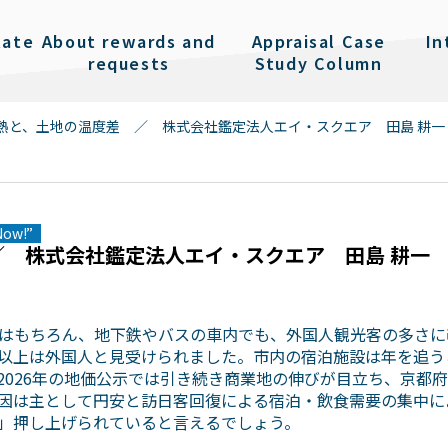
tate
About rewards and
Appraisal Case
In
requests
Study Column
熱と、土地の温度差 ／ 株式会社鑑定法人エイ・スクエア 田島 耕一
Now!”
 株式会社鑑定法人エイ・スクエア 田島 耕一
はもちろん、地下鉄やバスの車内でも、外国人観光客の多さに
以上は外国人と見受けられました。市内の宿泊施設は年を追う
026年の地価公示では引き続き商業地の伸びが目立ち、京都府
の要因は主として円安と訪日客回復による宿泊・飲食需要の集中
」押し上げられていると言えるでしょう。