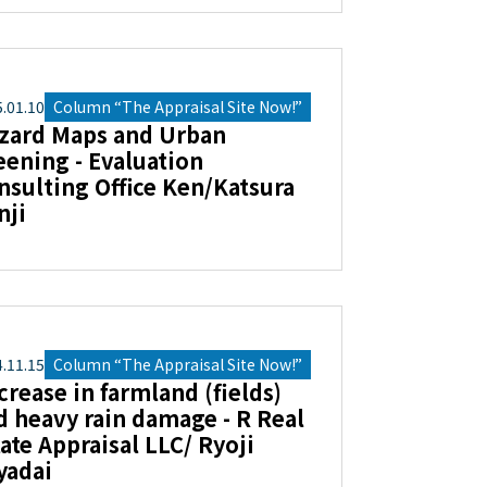
5
.
01
.
10
Column “The Appraisal Site Now!”
zard Maps and Urban
eening - Evaluation
nsulting Office Ken/Katsura
nji
4
.
11
.
15
Column “The Appraisal Site Now!”
crease in farmland (fields)
d heavy rain damage - R Real
tate Appraisal LLC/ Ryoji
yadai