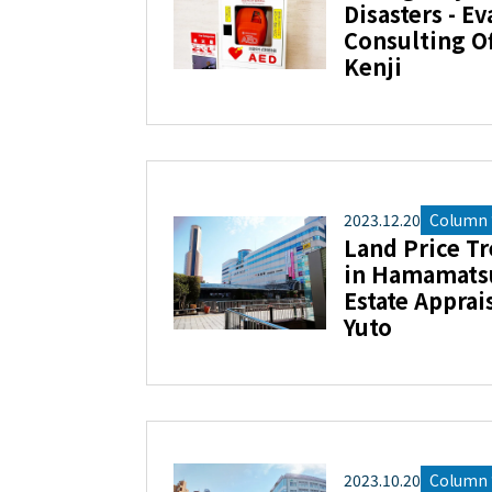
Disasters - E
Consulting Of
Kenji
2023
.
12
.
20
Column “
Land Price Tr
in Hamamatsu 
Estate Apprais
Yuto
2023
.
10
.
20
Column “