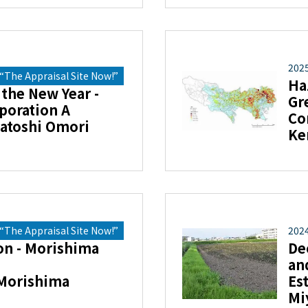
202
The Appraisal Site Now!”
Ha
the New Year -
Gr
poration A
Co
atoshi Omori
Ke
The Appraisal Site Now!”
202
on - Morishima
De
an
Morishima
Es
Mi