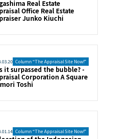
gashima Real Estate
praisal Office Real Estate
praiser Junko Kiuchi
4
.
03
.
20
Column “The Appraisal Site Now!”
s it surpassed the bubble? -
praisal Corporation A Square
Omori Toshi
4
.
01
.
14
Column “The Appraisal Site Now!”