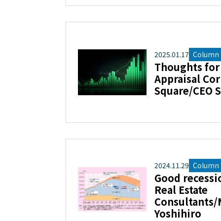
2025
.
01
.
17
Column “
Thoughts for 
Appraisal Cor
Square/CEO S
2024
.
11
.
29
Column “
Good recessi
Real Estate
Consultants/
Yoshihiro