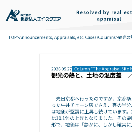
Resolved by real es
appraisal
TOP
>
Announcements, Appraisals, etc. Cases/Columns
>
観光の
2026
.
05
.
27
Column “The Appraisal Site 
観光の熱と、土地の温度差 ／
先日京都へ行ったのですが、京都駅
った牛丼チェーン店でさえ、客の半分
は地価が堅調に上昇し続けています。2
比10.1％の上昇となりました。そ
形で、地価は「静かに、しかし確実に