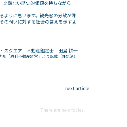
、比類ない歴史的価値を持ちながら
るように思います。観光客の分散が課
その問いに対する社会の答えを示すよ
イ・スクエア 不動産鑑定士 田島 耕一
ーナル「週刊不動産経営」より転載（許諾済）
next article
There are no articles.