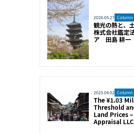
2026
.
05
.
27
Column “
観光の熱と、
株式会社鑑定
ア 田島 耕一
2025
.
04
.
02
Column “
The ¥1.03 Mi
Threshold a
Land Prices –
Appraisal LLC