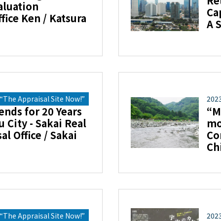
Re
valuation
Ca
fice Ken / Katsura
A 
The Appraisal Site Now!”
202
ends for 20 Years
“M
City - Sakai Real
mo
al Office / Sakai
Co
Ch
The Appraisal Site Now!”
202