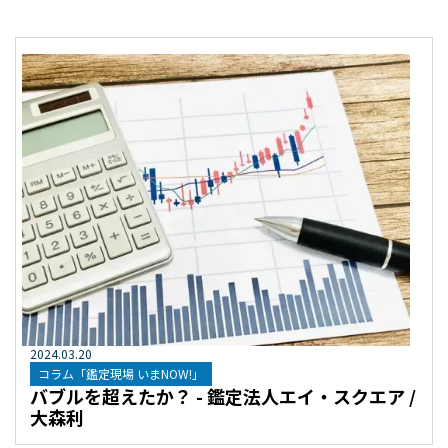
2024
.
03
.
20
コラム「鑑定現場 いまNOW!」
バブルを超えたか？ - 鑑定法人エイ・スクエア /
大森利